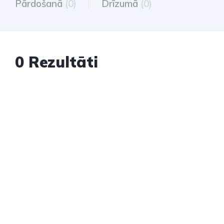
Pārdošanā
(0)
Drīzumā
(0)
0 Rezultāti