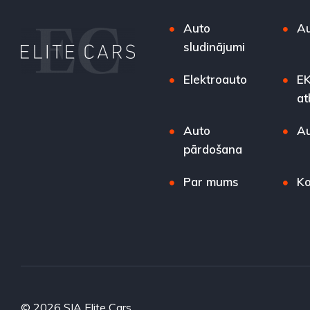
Auto
Au
sludinājumi
Elektroauto
EK
at
Auto
Au
pārdošana
Par mums
Ko
© 2026 SIA Elite Cars