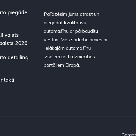
to piegāde
Palīdzēsim Jums atrast un
piegādāt kvalitatīvu
automašīnu ar pārbaudītu
II valsts
vēsturi. Mēs sadarbojamies ar
balsts 2026
lielākajām automašīnu
izsolēm un tirdzniecības
to detailing
portāliem Eiropā.
ntakti
Garant