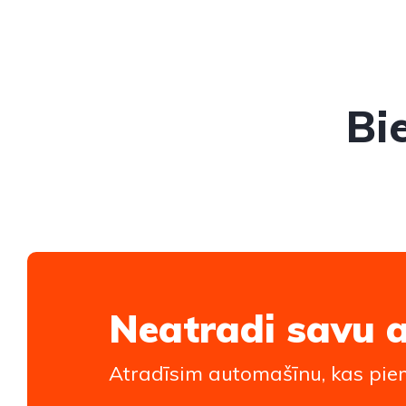
Bi
Neatradi savu 
Atradīsim automašīnu, kas piem