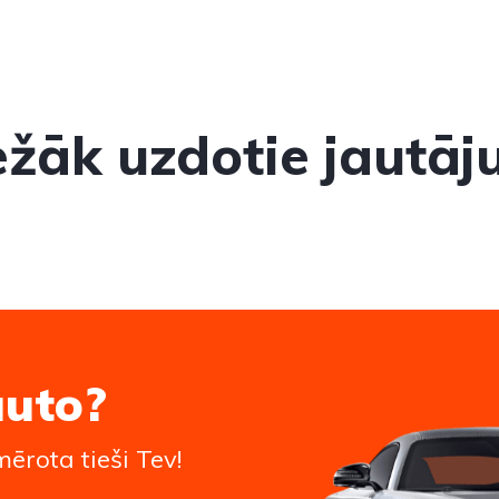
ežāk uzdotie jautāj
auto?
ērota tieši Tev!