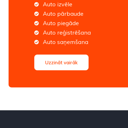
Auto izvēle
Auto pārbaude
Auto piegāde
Auto reģistrēšana
Auto saņemšana
Uzzināt vairāk