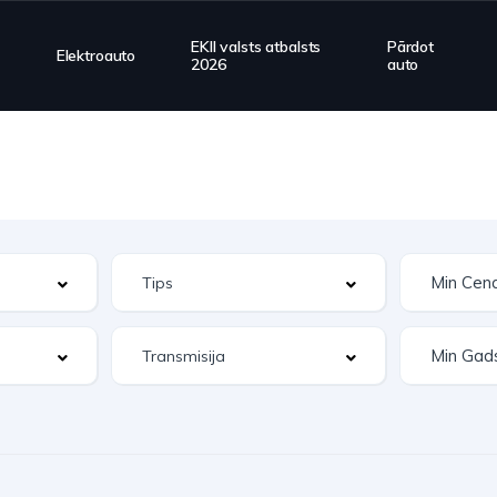
EKII valsts atbalsts
Pārdot
Elektroauto
2026
auto