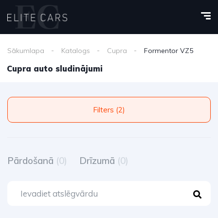
Sākumlapa
Katalogs
Cupra
Formentor VZ5
Cupra auto sludinājumi
Filters (2)
Pārdošanā
(0)
Drīzumā
(0)