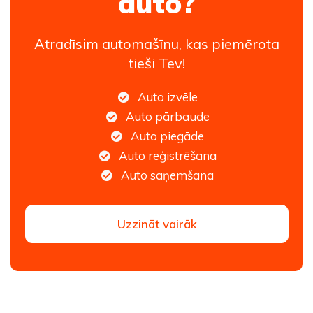
auto?
Atradīsim automašīnu, kas piemērota
tieši Tev!
Auto izvēle
Auto pārbaude
Auto piegāde
Auto reģistrēšana
Auto saņemšana
Uzzināt vairāk