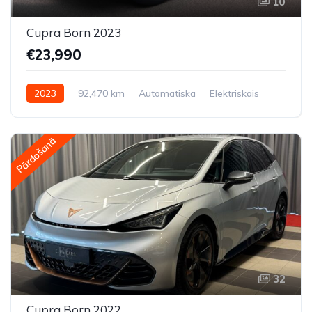
10
Cupra Born 2023
€23,990
2023
92,470 km
Automātiskā
Elektriskais
Aizmugures piedziņa
Pārdošanā
32
Cupra Born 2022