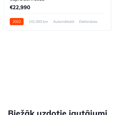
€22,990
2022
101,000 km
Automātiskā
Elektriskais
Aizmugures piedziņa
Biežāk uzdotie jautājumi