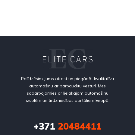
Palīdzēsim Jums atrast un piegādāt kvalitatīvu
automašīnu ar pārbaudītu vēsturi. Mēs
sadarbojamies ar lielākajām automašīnu
izsolēm un tirdzniecības portāliem Eiropā.
+371
20484411