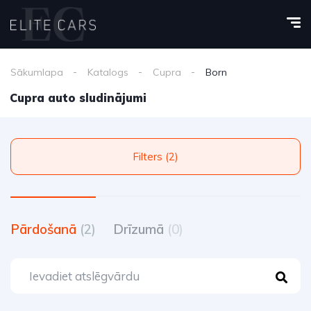
Sākumlapa
Katalogs
Cupra
Born
Cupra auto sludinājumi
Filters (2)
Pārdošanā
(2)
Drīzumā
(0)