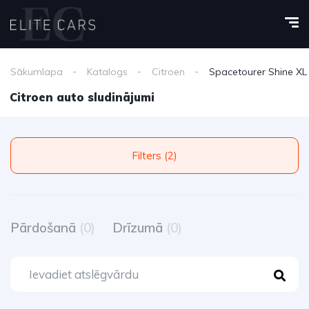
Sākumlapa
Katalogs
Citroen
Spacetourer Shine XL
Citroen auto sludinājumi
Filters (2)
Pārdošanā
(0)
Drīzumā
(0)