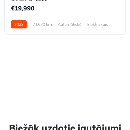
€19,990
2022
73,670 km
Automātiskā
Elektriskais
Priekšpiedziņa
Biežāk uzdotie jautājumi