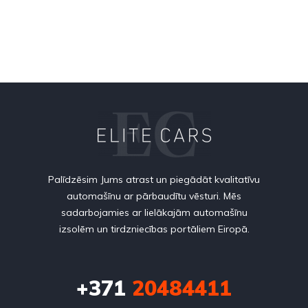
Palīdzēsim Jums atrast un piegādāt kvalitatīvu
automašīnu ar pārbaudītu vēsturi. Mēs
sadarbojamies ar lielākajām automašīnu
izsolēm un tirdzniecības portāliem Eiropā.
+371
20484411