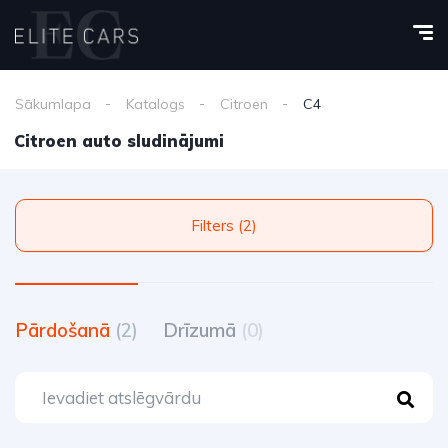
Sākumlapa
Katalogs
Citroen
C4
Citroen auto sludinājumi
Filters (2)
Pārdošanā
(2)
Drīzumā
(0)