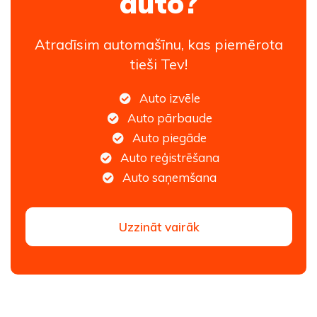
auto?
Atradīsim automašīnu, kas piemērota
tieši Tev!
Auto izvēle
Auto pārbaude
Auto piegāde
Auto reģistrēšana
Auto saņemšana
Uzzināt vairāk