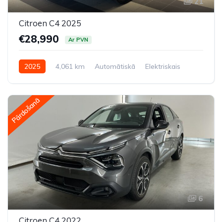
21
Citroen C4 2025
€28,990
Ar PVN
2025
4,061 km
Automātiskā
Elektriskais
Priekšpiedziņa
Pārdošanā
6
Citroen C4 2022