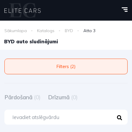
Sākumlapa
Katalogs
BYD
Atto 3
BYD auto sludinājumi
Filters (2)
Pārdošanā
(0)
Drīzumā
(0)