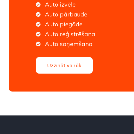
Auto izvēle
Auto pārbaude
Auto piegāde
Auto reģistrēšana
Auto saņemšana
Uzzināt vairāk