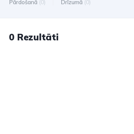
Pārdošanā
(0)
Drīzumā
(0)
0 Rezultāti