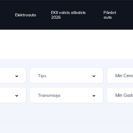
EKII valsts atbalsts
Pārdot
Elektroauto
2026
auto