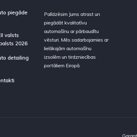
to piegāde
Palīdzēsim Jums atrast un
piegādāt kvalitatīvu
automašīnu ar pārbaudītu
II valsts
vēsturi. Mēs sadarbojamies ar
balsts 2026
lielākajām automašīnu
izsolēm un tirdzniecības
to detailing
portāliem Eiropā.
ntakti
Garant