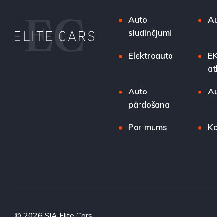
Auto
Au
sludinājumi
Elektroauto
EK
at
Auto
Au
pārdošana
Par mums
Ko
© 2026 SIA Elite Cars