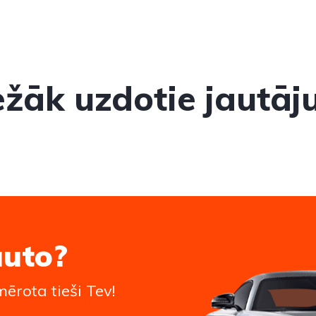
ežāk uzdotie jautāj
auto?
ērota tieši Tev!