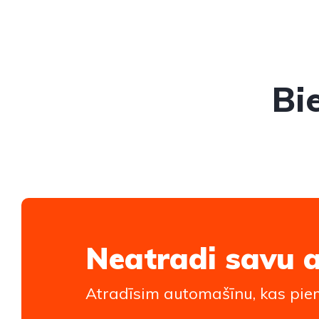
Bi
Neatradi savu 
Atradīsim automašīnu, kas piem