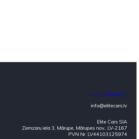
+371 20484411
info@elitecars.lv
Elite Cars SIA
Zemzaru iela 3, Mārupe, Mārupes nov., LV-2167
PVN Nr. LV44103125974