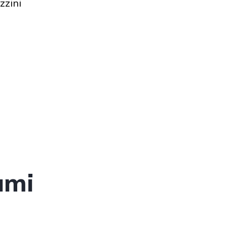
zzini
umi