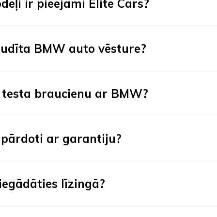
ļi ir pieejami Elite Cars?
audīta BMW auto vēsture?
t testa braucienu ar BMW?
pārdoti ar garantiju?
egādāties līzingā?