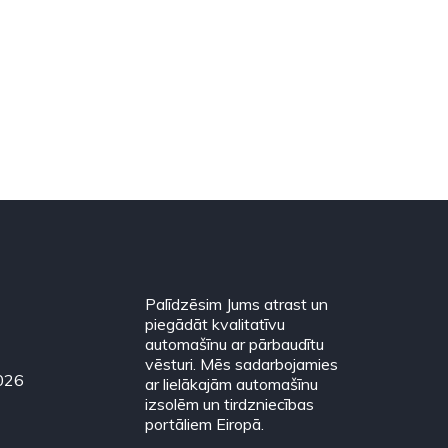
Palīdzēsim Jums atrast un
piegādāt kvalitatīvu
automašīnu ar pārbaudītu
vēsturi. Mēs sadarbojamies
2026
ar lielākajām automašīnu
izsolēm un tirdzniecības
portāliem Eiropā.