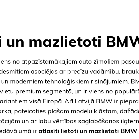
ti un mazlietoti BM
viens no atpazīstamākajiem auto zīmoliem pasaul
desmitiem asociējas ar precīzu vadāmību, brau
 un moderniem tehnoloģiskiem risinājumiem.
B
 vietu premium segmentā, un ir viens no populā
variantiem visā Eiropā. Arī Latvijā BMW ir piepra
rka, pateicoties plašam modeļu klāstam, dažā
ācijām un ar labu vērtības saglabāšanos ilgtermi
iedāvājumā ir
atlasīti lietoti un
mazlietoti BMW