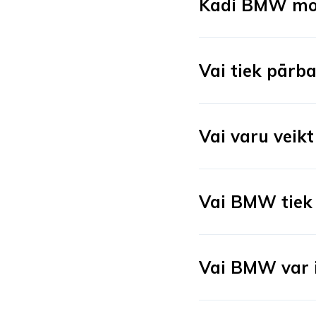
Kādi BMW mode
Vai tiek pārb
Vai varu veik
Vai BMW tiek 
Vai BMW var i