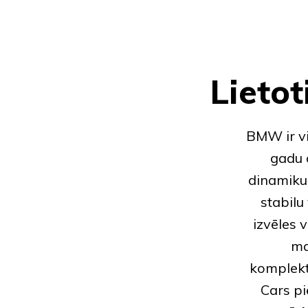
Lieto
BMW
ir 
gadu 
dinamiku
stabilu
izvēles 
ma
komplekt
Cars p