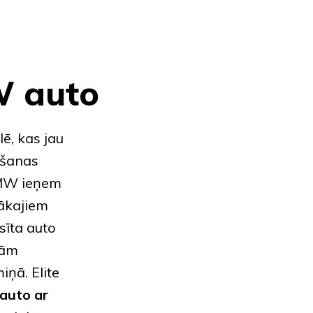
W auto
ē, kas jau
kšanas
MW
ieņem
rākajiem
sīta auto
dām
ņā. Elite
 auto
ar