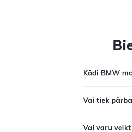
Bi
Kādi BMW mode
Vai tiek pārb
Vai varu veik