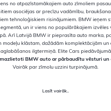
viens no atpazīstamākajiem auto zīmoliem pasaul
tiem asociējas ar precīzu vadāmību, braukšan
iem tehnoloģiskiem risinājumiem.
BMW
ieņem st
egmentā, un ir viens no populārākajiem izvēles 
opā. Arī Latvijā BMW ir pieprasīta auto marka, pa
 modeļu klāstam, dažādām komplektācijām un 
saglabāšanos ilgtermiņā. Elite Cars piedāvājumā
mazlietoti BMW auto
ar pārbaudītu vēsturi un 
Vairāk par zīmolu uzzini turpinājumā.
Lasīt vairāk..