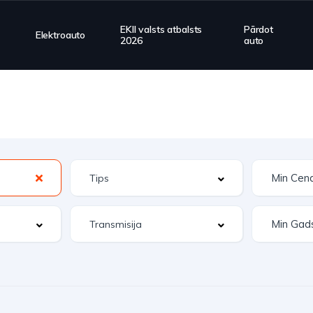
EKII valsts atbalsts
Pārdot
Elektroauto
2026
auto