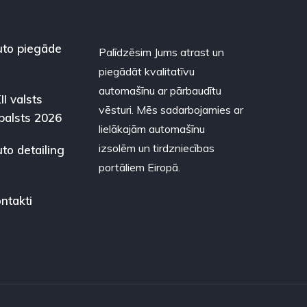
to piegāde
Palīdzēsim Jums atrast un
piegādāt kvalitatīvu
automašīnu ar pārbaudītu
II valsts
vēsturi. Mēs sadarbojamies ar
balsts 2026
lielākajām automašīnu
izsolēm un tirdzniecības
to detailing
portāliem Eiropā.
ntakti