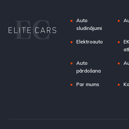
Auto
Au
sludinājumi
Elektroauto
EK
at
Auto
Au
pārdošana
Par mums
Ko