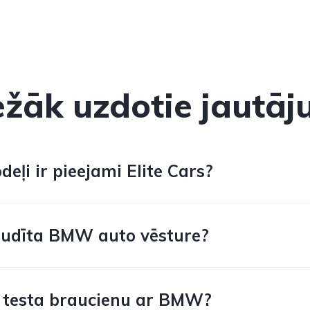
ežāk uzdotie jautāj
ļi ir pieejami Elite Cars?
audīta BMW auto vēsture?
t testa braucienu ar BMW?