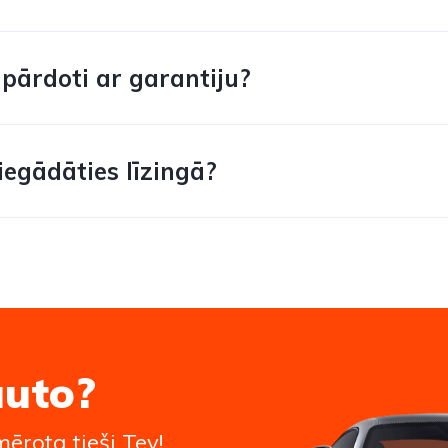
pārdoti ar garantiju?
egādāties līzingā?
auto?
ērota tieši Tev!