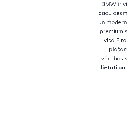
BMW
ir 
gadu desmi
un modern
premium s
visā Eir
plašam
vērtības 
lietoti un