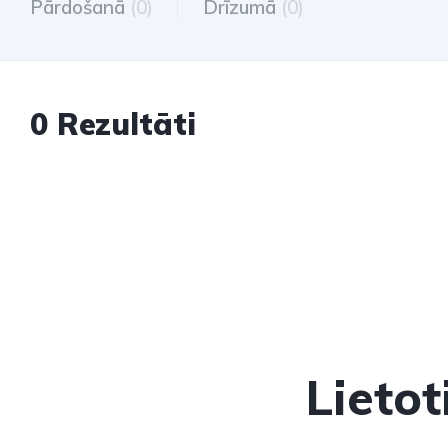
Pārdošanā
(0)
Drīzumā
(0)
0 Rezultāti
Lieto