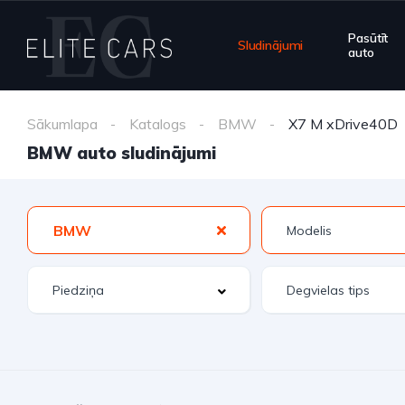
Pasūtīt
Sludinājumi
auto
Sākumlapa
Katalogs
BMW
X7 M xDrive40D
BMW auto sludinājumi
BMW