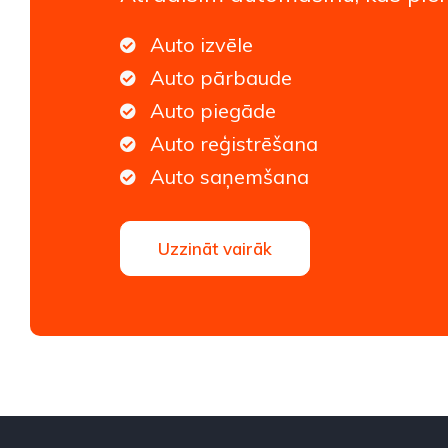
Auto izvēle
Auto pārbaude
Auto piegāde
Auto reģistrēšana
Auto saņemšana
Uzzināt vairāk