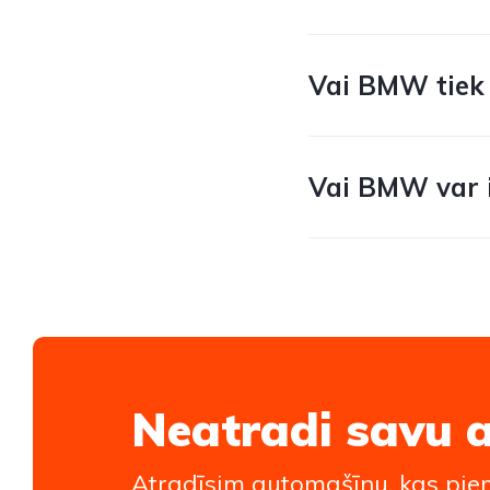
Vai BMW tiek 
Vai BMW var i
Neatradi savu 
Atradīsim automašīnu, kas piem