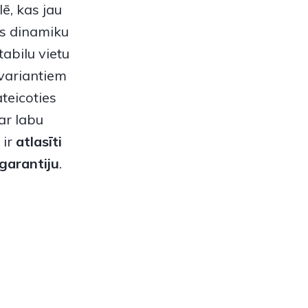
ē, kas jau
as dinamiku
abilu vietu
variantiem
teicoties
ar labu
 ir
atlasīti
garantiju
.