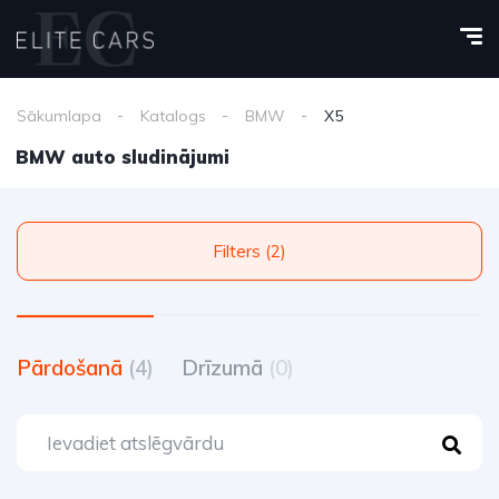
Sākumlapa
Katalogs
BMW
X5
BMW auto sludinājumi
Filters (2)
Pārdošanā
(4)
Drīzumā
(0)