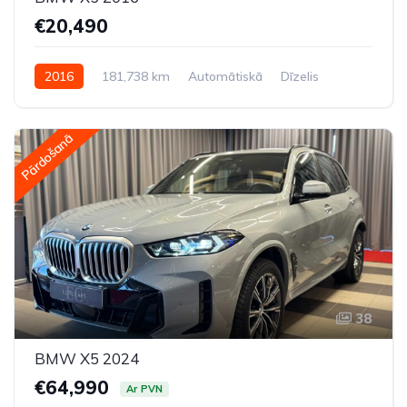
€20,490
2016
181,738 km
Automātiskā
Dīzelis
Pilnpiedziņa (AWD/4WD)
Pārdošanā
38
BMW X5 2024
€64,990
Ar PVN