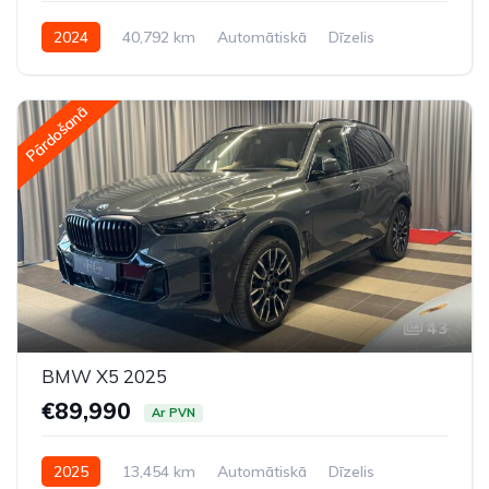
2024
40,792 km
Automātiskā
Dīzelis
Pilnpiedziņa (AWD/4WD)
Pārdošanā
43
BMW X5 2025
€89,990
Ar PVN
2025
13,454 km
Automātiskā
Dīzelis