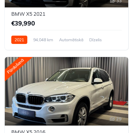
33
BMW X5 2021
€39,990
2021
94,048 km
Automātiskā
Dīzelis
Pilnpiedziņa (AWD/4WD)
Pārdošanā
29
BMW X5 2016