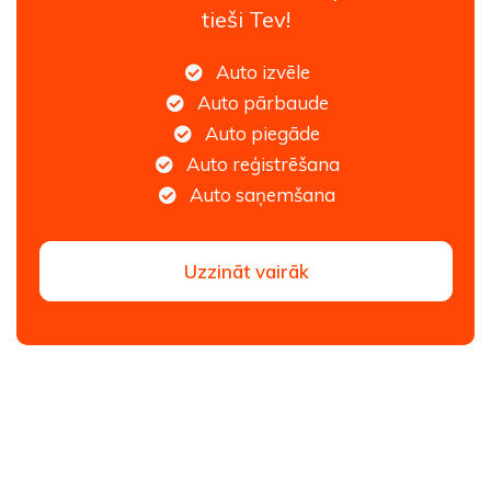
tieši Tev!
Auto izvēle
Auto pārbaude
Auto piegāde
Auto reģistrēšana
Auto saņemšana
Uzzināt vairāk