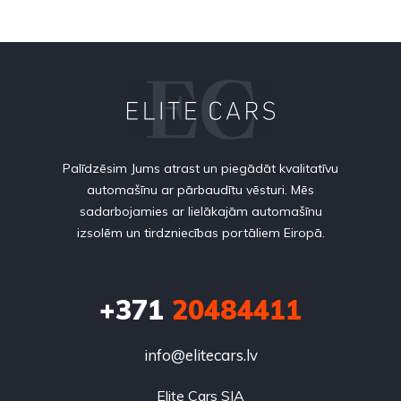
Palīdzēsim Jums atrast un piegādāt kvalitatīvu
automašīnu ar pārbaudītu vēsturi. Mēs
sadarbojamies ar lielākajām automašīnu
izsolēm un tirdzniecības portāliem Eiropā.
+371
20484411
info@elitecars.lv
Elite Cars SIA