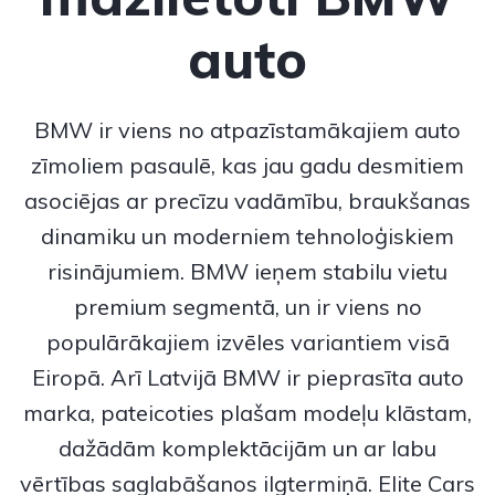
auto
BMW
ir viens no atpazīstamākajiem auto
zīmoliem pasaulē, kas jau gadu desmitiem
asociējas ar precīzu vadāmību, braukšanas
dinamiku un moderniem tehnoloģiskiem
risinājumiem.
BMW
ieņem stabilu vietu
premium segmentā, un ir viens no
populārākajiem izvēles variantiem visā
Eiropā. Arī Latvijā BMW ir pieprasīta auto
marka, pateicoties plašam modeļu klāstam,
dažādām komplektācijām un ar labu
vērtības saglabāšanos ilgtermiņā. Elite Cars