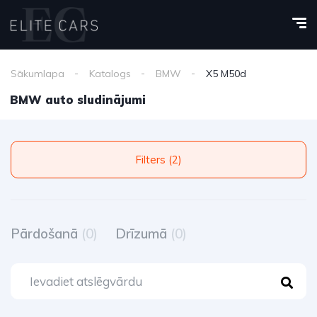
Sākumlapa
Katalogs
BMW
X5 M50d
BMW auto sludinājumi
Filters (2)
Pārdošanā
(0)
Drīzumā
(0)