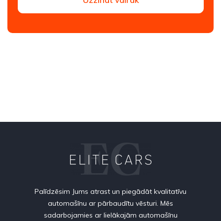
Palīdzēsim Jums atrast un piegādāt kvalitatīvu
automašīnu ar pārbaudītu vēsturi. Mēs
sadarbojamies ar lielākajām automašīnu