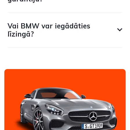
Vai BMW var iegādāties
līzingā?