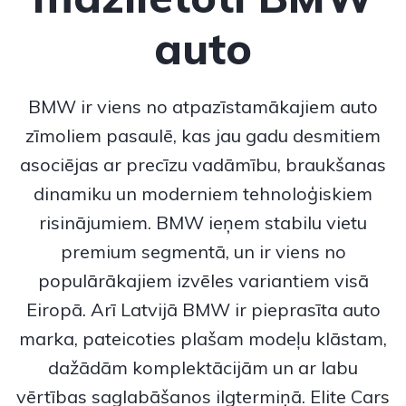
auto
BMW
ir viens no atpazīstamākajiem auto
zīmoliem pasaulē, kas jau gadu desmitiem
asociējas ar precīzu vadāmību, braukšanas
dinamiku un moderniem tehnoloģiskiem
risinājumiem.
BMW
ieņem stabilu vietu
premium segmentā, un ir viens no
populārākajiem izvēles variantiem visā
Eiropā. Arī Latvijā BMW ir pieprasīta auto
marka, pateicoties plašam modeļu klāstam,
dažādām komplektācijām un ar labu
vērtības saglabāšanos ilgtermiņā. Elite Cars