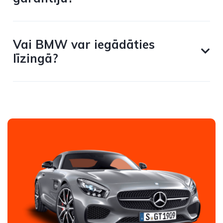
Vai BMW var iegādāties
līzingā?