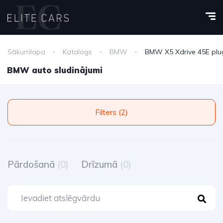
Sākumlapa
Katalogs
BMW
BMW X5 Xdrive 45E plug
BMW auto sludinājumi
Filters (2)
Pārdošanā
(0)
Drīzumā
(0)