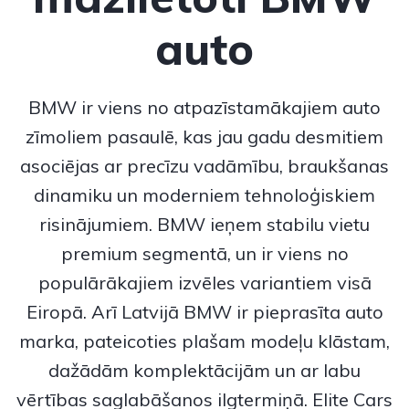
auto
BMW
ir viens no atpazīstamākajiem auto
zīmoliem pasaulē, kas jau gadu desmitiem
asociējas ar precīzu vadāmību, braukšanas
dinamiku un moderniem tehnoloģiskiem
risinājumiem.
BMW
ieņem stabilu vietu
premium segmentā, un ir viens no
populārākajiem izvēles variantiem visā
Eiropā. Arī Latvijā BMW ir pieprasīta auto
marka, pateicoties plašam modeļu klāstam,
dažādām komplektācijām un ar labu
vērtības saglabāšanos ilgtermiņā. Elite Cars