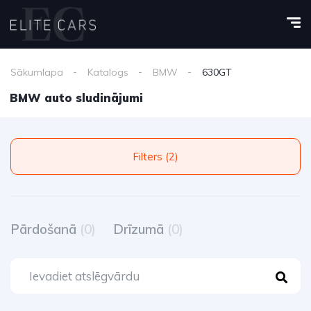
Sākumlapa
Katalogs
BMW
630GT
BMW auto sludinājumi
Filters (2)
Pārdošanā
(0)
Drīzumā
(0)