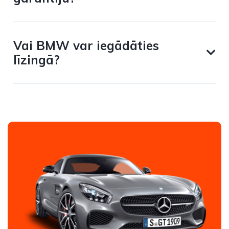
Vai BMW var iegādāties
līzingā?