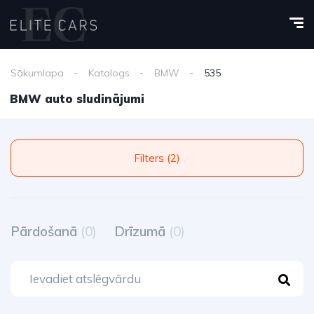
Sākumlapa
Katalogs
BMW
535
BMW auto sludinājumi
Filters (2)
Pārdošanā
(0)
Drīzumā
(0)