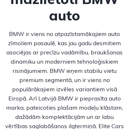
auto
BMW
ir viens no atpazīstamākajiem auto
zīmoliem pasaulē, kas jau gadu desmitiem
asociējas ar precīzu vadāmību, braukšanas
dinamiku un moderniem tehnoloģiskiem
risinājumiem.
BMW
ieņem stabilu vietu
premium segmentā, un ir viens no
populārākajiem izvēles variantiem visā
Eiropā. Arī Latvijā BMW ir pieprasīta auto
marka, pateicoties plašam modeļu klāstam,
dažādām komplektācijām un ar labu
vērtības saglabāšanos ilgtermiņā. Elite Cars