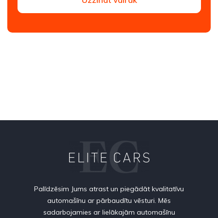
Palīdzēsim Jums atrast un piegādāt kvalitatīvu
automašīnu ar pārbaudītu vēsturi. Mēs
sadarbojamies ar lielākajām automašīnu