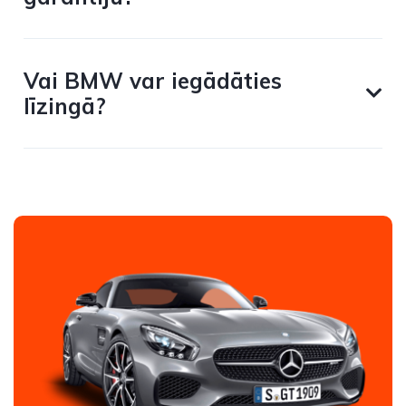
Vai BMW var iegādāties
līzingā?