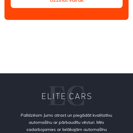
Palīdzēsim Jums atrast un piegādāt kvalitatīvu
automašīnu ar pārbaudītu vēsturi. Mēs
sadarbojamies ar lielākajām automašīnu