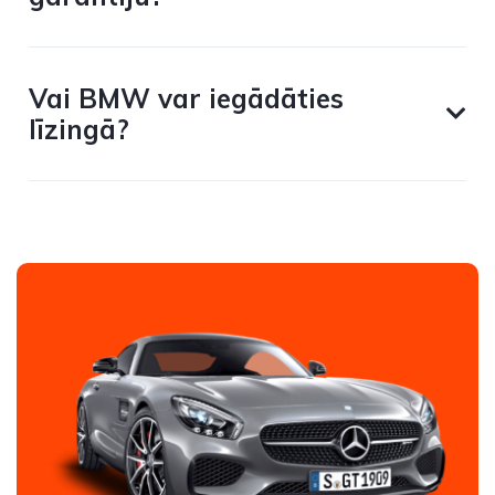
Vai BMW var iegādāties
līzingā?