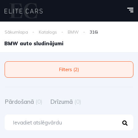
Sākumlapa
Katalogs
BMW
316i
BMW auto sludinājumi
Filters (2)
Pārdošanā
(0)
Drīzumā
(0)