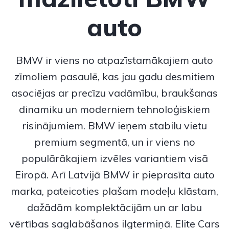
auto
BMW
ir viens no atpazīstamākajiem auto
zīmoliem pasaulē, kas jau gadu desmitiem
asociējas ar precīzu vadāmību, braukšanas
dinamiku un moderniem tehnoloģiskiem
risinājumiem.
BMW
ieņem stabilu vietu
premium segmentā, un ir viens no
populārākajiem izvēles variantiem visā
Eiropā. Arī Latvijā BMW ir pieprasīta auto
marka, pateicoties plašam modeļu klāstam,
dažādām komplektācijām un ar labu
vērtības saglabāšanos ilgtermiņā. Elite Cars