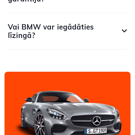
Vai BMW var iegādāties
līzingā?