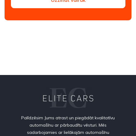
Palīdzēsim Jums atrast un piegādāt kvalitatīvu
automašīnu ar pārbaudītu vēsturi. Mēs
sadarbojamies ar lielākajām automašīnu