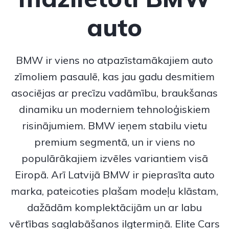
auto
BMW
ir viens no atpazīstamākajiem auto
zīmoliem pasaulē, kas jau gadu desmitiem
asociējas ar precīzu vadāmību, braukšanas
dinamiku un moderniem tehnoloģiskiem
risinājumiem.
BMW
ieņem stabilu vietu
premium segmentā, un ir viens no
populārākajiem izvēles variantiem visā
Eiropā. Arī Latvijā BMW ir pieprasīta auto
marka, pateicoties plašam modeļu klāstam,
dažādām komplektācijām un ar labu
vērtības saglabāšanos ilgtermiņā. Elite Cars