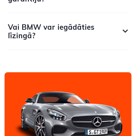
Vai BMW var iegādāties
līzingā?