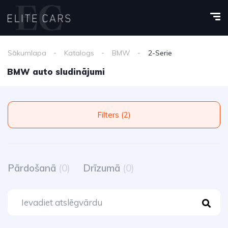
Sākumlapa
Katalogs
BMW
2-Serie
BMW auto sludinājumi
Filters (2)
Pārdošanā
(0)
Drīzumā
(0)