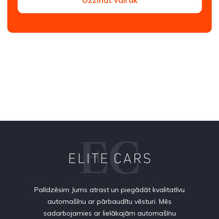
Palīdzēsim Jums atrast un piegādāt kvalitatīvu
automašīnu ar pārbaudītu vēsturi. Mēs
sadarbojamies ar lielākajām automašīnu