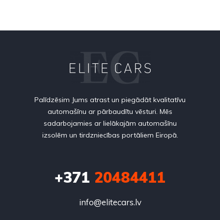
Palīdzēsim Jums atrast un piegādāt kvalitatīvu
automašīnu ar pārbaudītu vēsturi. Mēs
sadarbojamies ar lielākajām automašīnu
izsolēm un tirdzniecības portāliem Eiropā.
+371
20484411
info@elitecars.lv