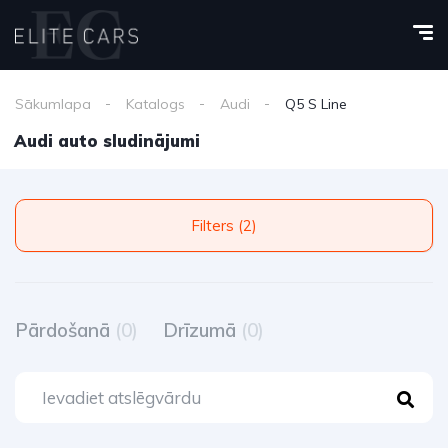
Sākumlapa
Katalogs
Audi
Q5 S Line
Audi auto sludinājumi
Filters (2)
Pārdošanā
(0)
Drīzumā
(0)