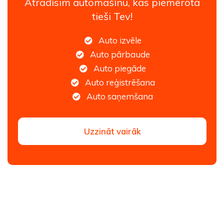
Atradīsim automašīnu, kas piemērota
tieši Tev!
Auto izvēle
Auto pārbaude
Auto piegāde
Auto reģistrēšana
Auto saņemšana
Uzzināt vairāk