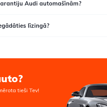
garantiju Audi automašīnām?
egādāties līzingā?
auto?
ērota tieši Tev!