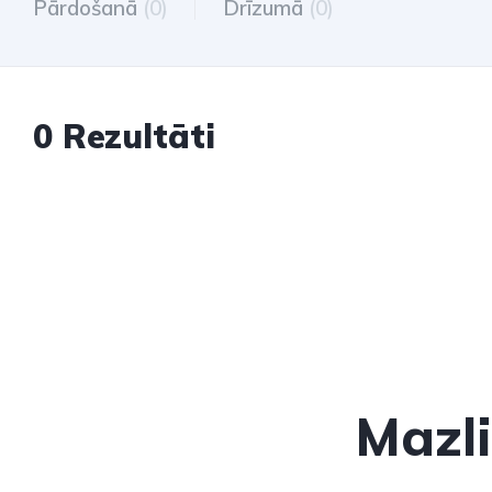
Pārdošanā
(0)
Drīzumā
(0)
0 Rezultāti
Mazli