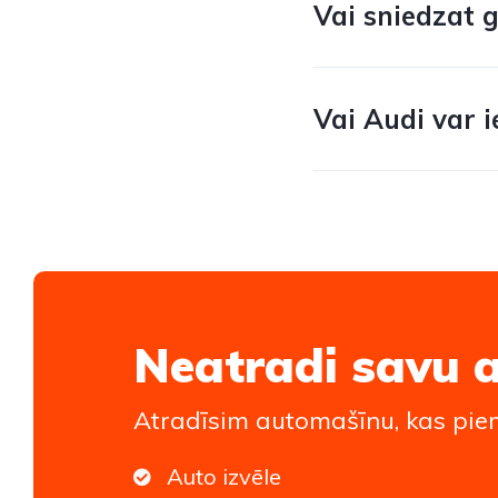
Vai sniedzat 
Vai Audi var i
Neatradi savu 
Atradīsim automašīnu, kas piem
Auto izvēle