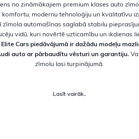
viens no zināmākajiem premium klases auto zīmo
r komfortu, modernu tehnoloģiju un kvalitatīvu iz
šī zīmola automašīnas saglabā stabilu pieprasīju
cēju vidū, kuri novērtē uzticamību un ikdienas l
.
Elite Cars piedāvājumā ir dažādu modeļu
mazli
 Audi auto
ar pārbaudītu vēsturi un garantiju.
Vai
zīmolu lasi turpinājumā.
Lasīt vairāk..