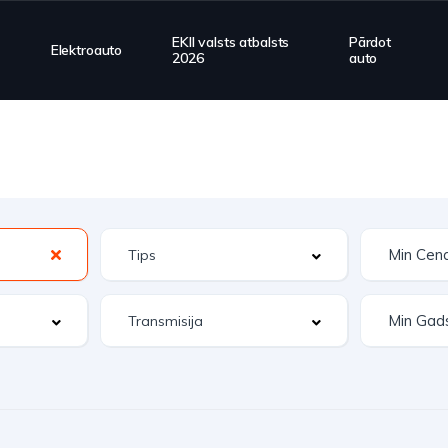
EKII valsts atbalsts
Pārdot
Elektroauto
2026
auto