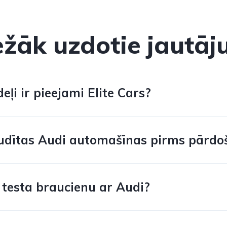
ežāk uzdotie jautāj
ļi ir pieejami Elite Cars?
udītas Audi automašīnas pirms pārdo
 testa braucienu ar Audi?