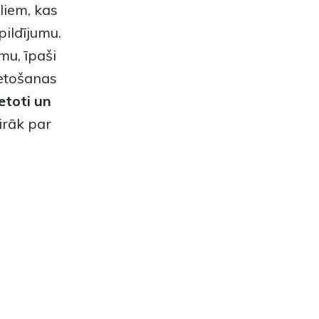
liem, kas
pildījumu.
mu, īpaši
ietošanas
etoti
un
rāk par