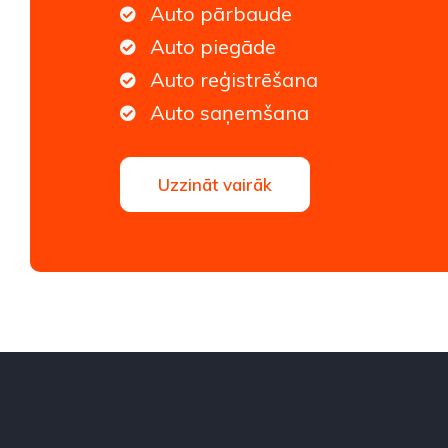
Auto pārbaude
Auto piegāde
Auto reģistrēšana
Auto saņemšana
Uzzināt vairāk