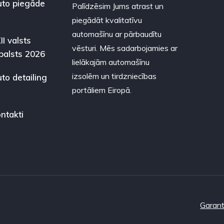
to piegāde
Palīdzēsim Jums atrast un
piegādāt kvalitatīvu
automašīnu ar pārbaudītu
II valsts
vēsturi. Mēs sadarbojamies ar
balsts 2026
lielākajām automašīnu
izsolēm un tirdzniecības
to detailing
portāliem Eiropā.
ntakti
Garant