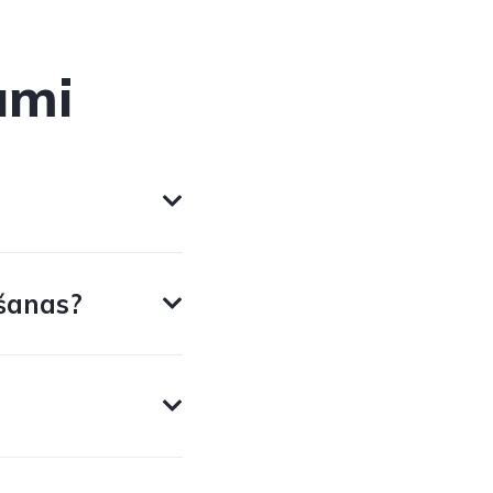
umi
šanas?