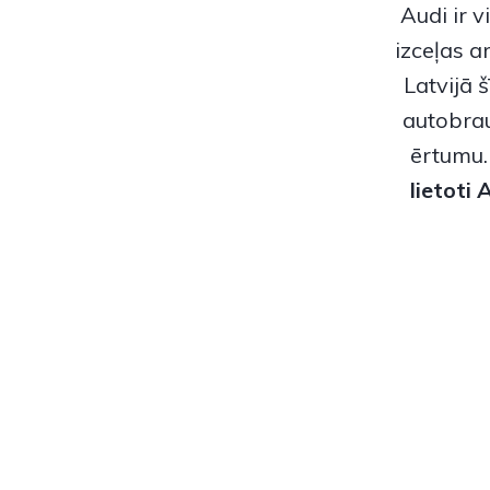
Audi ir 
izceļas a
Latvijā 
autobrau
ērtumu
lietoti