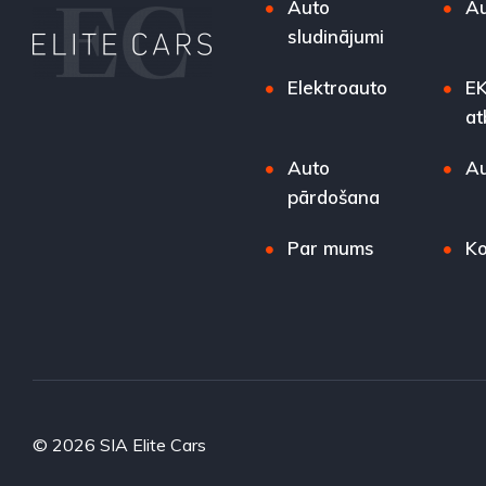
Auto
Au
sludinājumi
Elektroauto
EK
at
Auto
Au
pārdošana
Par mums
Ko
© 2026 SIA Elite Cars