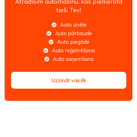
Atradīsim automašīnu, kas piemērota
tieši Tev!
Auto izvēle
Auto pārbaude
Auto piegāde
Auto reģistrēšana
Auto saņemšana
Uzzināt vairāk