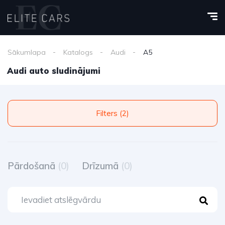
Sākumlapa
Katalogs
Audi
A5
Audi auto sludinājumi
Filters (2)
Pārdošanā
(0)
Drīzumā
(0)