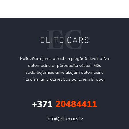
Palīdzēsim Jums atrast un piegādāt kvalitatīvu
automašīnu ar pārbaudītu vēsturi. Mēs
sadarbojamies ar lielākajām automašīnu
izsolēm un tirdzniecības portāliem Eiropā.
+371
20484411
info@elitecars.lv