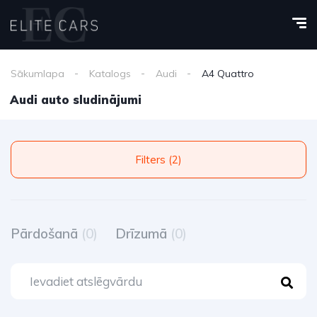
Sākumlapa
Katalogs
Audi
A4 Quattro
Audi auto sludinājumi
Filters (2)
Pārdošanā
(0)
Drīzumā
(0)