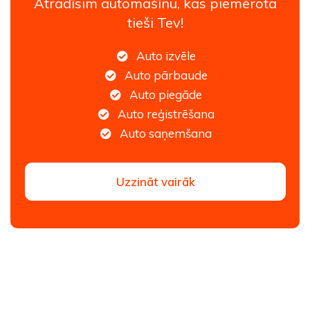
Atradīsim automašīnu, kas piemērota
tieši Tev!
Auto izvēle
Auto pārbaude
Auto piegāde
Auto reģistrēšana
Auto saņemšana
Uzzināt vairāk