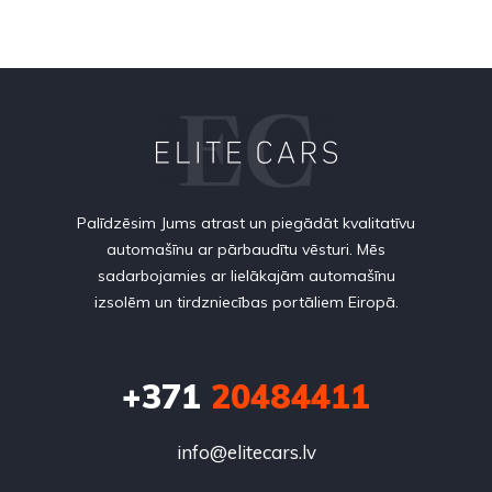
Palīdzēsim Jums atrast un piegādāt kvalitatīvu
automašīnu ar pārbaudītu vēsturi. Mēs
sadarbojamies ar lielākajām automašīnu
izsolēm un tirdzniecības portāliem Eiropā.
+371
20484411
info@elitecars.lv