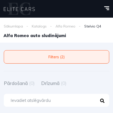
Sākumlapa
Katalogs
Alfa Romeo
Stelvio Q4
Alfa Romeo auto sludinājumi
Filters (2)
Pārdošanā
(0)
Drīzumā
(0)