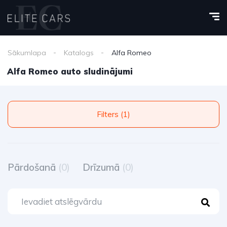
Sākumlapa
Katalogs
Alfa Romeo
Alfa Romeo auto sludinājumi
Filters (1)
Pārdošanā
(0)
Drīzumā
(0)