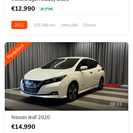
€12,990
Ar PVN
2021
193,048 km
Manuālā
Dīzelis
Priekšpiedziņa
Pārdošanā
23
Nissan leaf 2020
€14,990