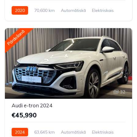
2020
70,600 km
Automātiskā
Elektriskais
Priekšpiedziņa
Pārdošanā
32
Audi e-tron 2024
€45,990
2024
63,645 km
Automātiskā
Elektriskais