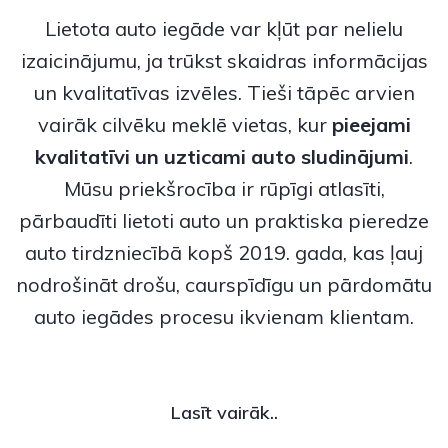
Lietota auto iegāde var kļūt par nelielu
izaicinājumu, ja trūkst skaidras informācijas
un kvalitatīvas izvēles. Tieši tāpēc arvien
vairāk cilvēku meklē vietas, kur
pieejami
kvalitatīvi un uzticami
auto sludinājumi
.
Mūsu priekšrocība ir rūpīgi atlasīti,
pārbaudīti lietoti auto un praktiska pieredze
auto tirdzniecībā kopš 2019. gada, kas ļauj
nodrošināt drošu, caurspīdīgu un pārdomātu
auto iegādes procesu ikvienam klientam.
Lasīt vairāk..