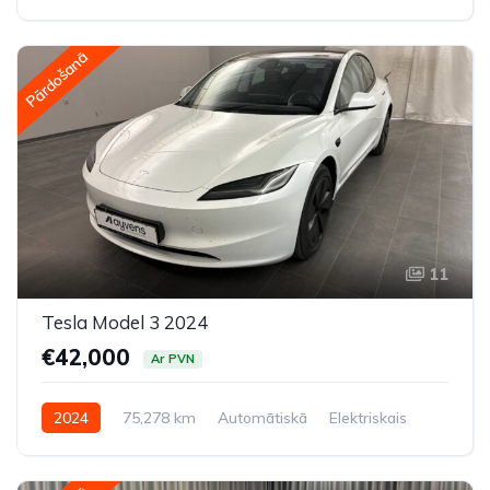
Pilnpiedziņa (AWD/4WD)
Pārdošanā
11
Tesla Model 3 2024
€42,000
Ar PVN
2024
75,278 km
Automātiskā
Elektriskais
Pilnpiedziņa (AWD/4WD)