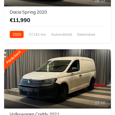
22
Dacia Spring 2020
€11,990
2020
27,141 km
Automātiskā
Elektriskais
Priekšpiedziņa
Pārdošanā
20
Volkswagen Caddy 2021