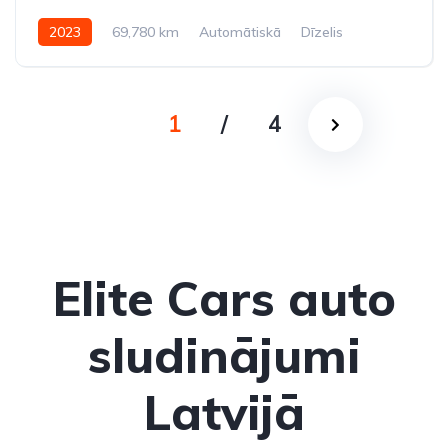
2023
69,780 km
Automātiskā
Dīzelis
Aizmugures piedziņa
1
/
4
Elite Cars auto
sludinājumi
Latvijā