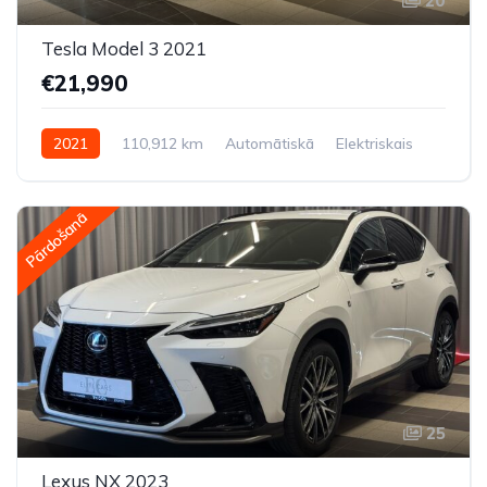
20
Tesla Model 3 2021
€21,990
2021
110,912 km
Automātiskā
Elektriskais
Aizmugures piedziņa
Pārdošanā
25
Lexus NX 2023