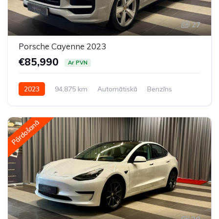
27
Porsche Cayenne 2023
€85,990
Ar PVN
2023
94,875 km
Automātiskā
Benzīns
Pilnpiedziņa (AWD/4WD)
Pārdošanā