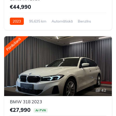
€44,990
2023
95,635 km
Automātiskā
Benzīns
Pilnpiedziņa (AWD/4WD)
Pārdošanā
42
BMW 318 2023
€27,990
Ar PVN