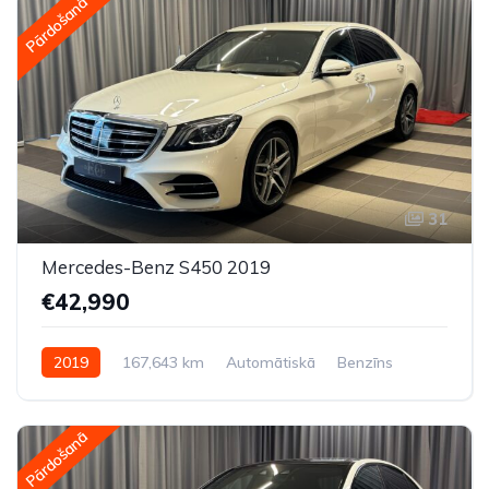
Pārdošanā
31
Mercedes-Benz S450 2019
€42,990
2019
167,643 km
Automātiskā
Benzīns
Aizmugures piedziņa
Pārdošanā