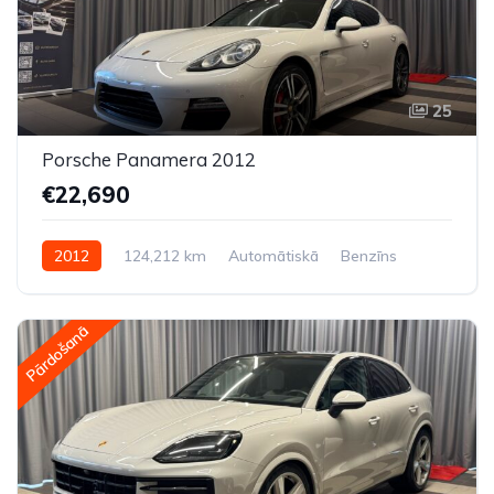
25
Porsche Panamera 2012
€22,690
2012
124,212 km
Automātiskā
Benzīns
Pilnpiedziņa (AWD/4WD)
Pārdošanā