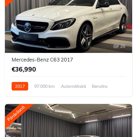
35
Mercedes-Benz C63 2017
€36,990
2017
97,000 km
Automātiskā
Benzīns
Aizmugures piedziņa
Pārdošanā