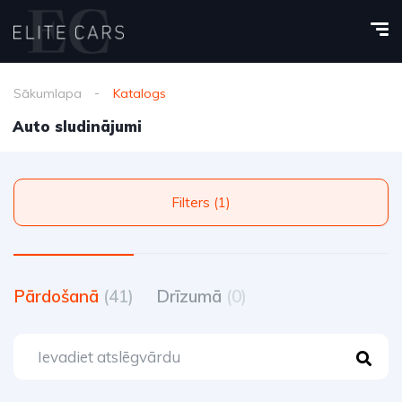
Sākumlapa
Katalogs
Auto sludinājumi
Filters (1)
Pārdošanā
(41)
Drīzumā
(0)