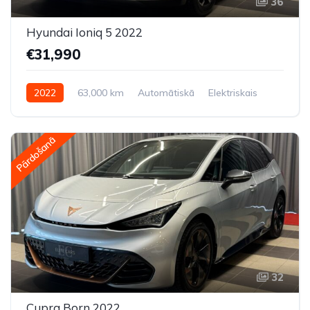
36
Hyundai Ioniq 5 2022
€31,990
2022
63,000 km
Automātiskā
Elektriskais
Pilnpiedziņa (AWD/4WD)
Pārdošanā
32
Cupra Born 2022