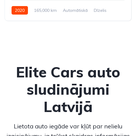
2020
165,000 km
Automātiskā
Dīzelis
Pilnpiedziņa (AWD/4WD)
Elite Cars auto
sludinājumi
Latvijā
Lietota auto iegāde var kļūt par nelielu
izaicinājumu, ja trūkst skaidras informācijas