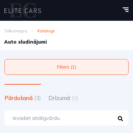
Sākumlapa
Katalogs
Auto sludinājumi
Filters (1)
Pārdošanā
(3)
Drīzumā
(0)