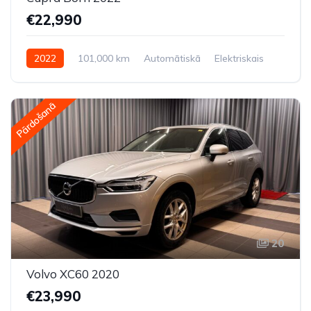
€22,990
2022
101,000 km
Automātiskā
Elektriskais
Aizmugures piedziņa
Pārdošanā
20
Volvo XC60 2020
€23,990