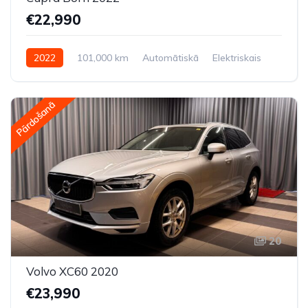
€22,990
2022
101,000 km
Automātiskā
Elektriskais
Aizmugures piedziņa
Pārdošanā
20
Volvo XC60 2020
€23,990