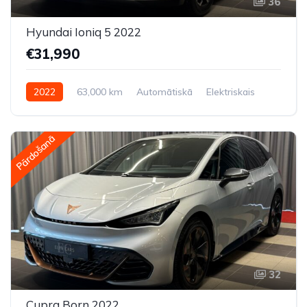
36
Hyundai Ioniq 5 2022
€31,990
2022
63,000 km
Automātiskā
Elektriskais
Pilnpiedziņa (AWD/4WD)
Pārdošanā
32
Cupra Born 2022