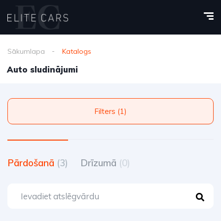
Sākumlapa
Katalogs
Auto sludinājumi
Filters (1)
Pārdošanā
(3)
Drīzumā
(0)