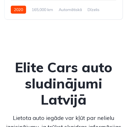
2020
165,000 km
Automātiskā
Dīzelis
Pilnpiedziņa (AWD/4WD)
Elite Cars auto
sludinājumi
Latvijā
Lietota auto iegāde var kļūt par nelielu
izaicinājumu, ja trūkst skaidras informācijas