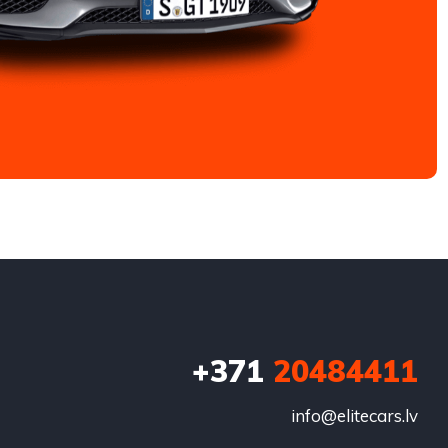
+371
20484411
info@elitecars.lv