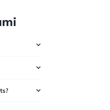
umi
ts?