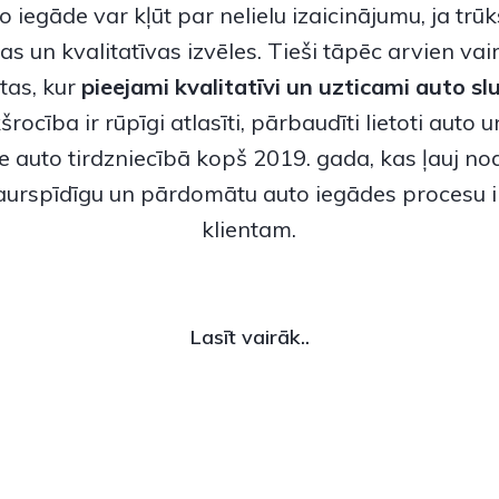
o iegāde var kļūt par nelielu izaicinājumu, ja trū
as un kvalitatīvas izvēles. Tieši tāpēc arvien vai
tas, kur
pieejami kvalitatīvi un uzticami
auto sl
rocība ir rūpīgi atlasīti, pārbaudīti lietoti auto 
e auto tirdzniecībā kopš 2019. gada, kas ļauj no
caurspīdīgu un pārdomātu auto iegādes procesu 
klientam.
Lasīt vairāk..