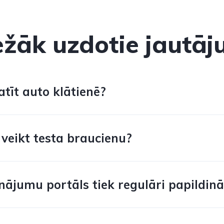
ežāk uzdotie jautāj
tīt auto klātienē?
 veikt testa braucienu?
nājumu portāls tiek regulāri papildinā