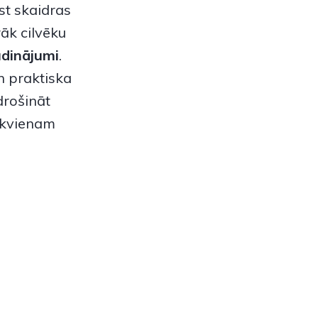
kst skaidras
rāk cilvēku
udinājumi
.
un praktiska
drošināt
ikvienam