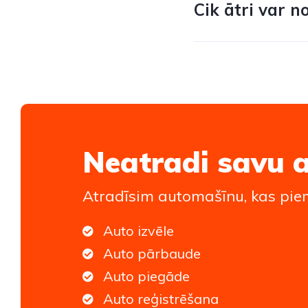
Cik ātri var n
Neatradi savu 
Atradīsim automašīnu, kas piem
Auto izvēle
Auto pārbaude
Auto piegāde
Auto reģistrēšana