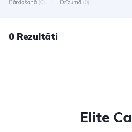
Pārdošanā
(0)
Drīzumā
(0)
0 Rezultāti
Elite C