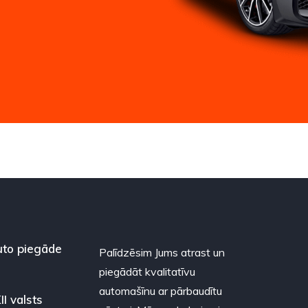
to piegāde
Palīdzēsim Jums atrast un
piegādāt kvalitatīvu
automašīnu ar pārbaudītu
II valsts