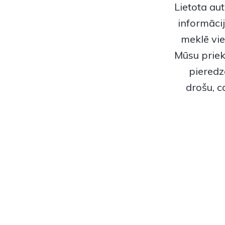
Lietota aut
informācij
meklē vie
Mūsu priekš
pieredz
drošu, 