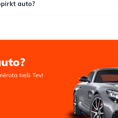
opirkt auto?
auto?
ērota tieši Tev!