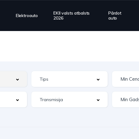
EKII valsts atbalsts
Pārdot
Elektroauto
2026
auto