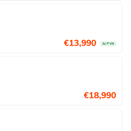
€13,990
Ar PVN
€18,990