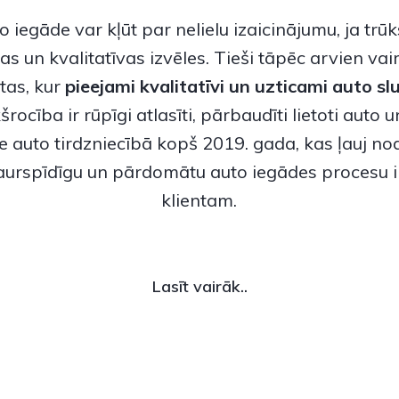
o iegāde var kļūt par nelielu izaicinājumu, ja trū
as un kvalitatīvas izvēles. Tieši tāpēc arvien vai
tas, kur
pieejami kvalitatīvi un uzticami
auto sl
rocība ir rūpīgi atlasīti, pārbaudīti lietoti auto 
e auto tirdzniecībā kopš 2019. gada, kas ļauj no
caurspīdīgu un pārdomātu auto iegādes procesu 
klientam.
Lasīt vairāk..