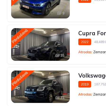
9
Pārdošanā
Cupra Fo
2022
48,489
Atrodas:
Zemzaru
35
Pārdošanā
Volkswag
2019
187,75
Atrodas:
Zemzaru
31