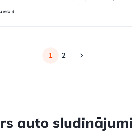
 iela 3
1
2
ars auto sludinājumi