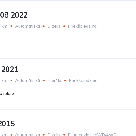
08 2022
3 km
Automātiskā
Dīzelis
Priekšpiedziņa
 2021
0 km
Automātiskā
Hibrīda
Priekšpiedziņa
 iela 3
2015
2 km
Automātiskā
Dīzelis
Pilnpiedziņa (AWD/4WD)