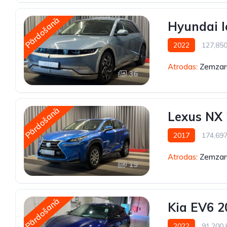
Pārdošanā
Hyundai I
2022
127,85
Atrodas:
Zemzaru
36
Pārdošanā
Lexus NX
2017
174,69
Atrodas:
Zemzaru
19
Pārdošanā
Kia EV6 2
2022
91,200