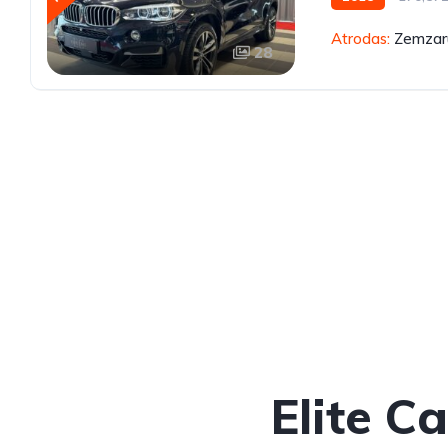
Atrodas:
Zemzaru
28
Elite C