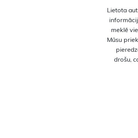
Lietota aut
informācij
meklē vie
Mūsu priekš
pieredz
drošu, 