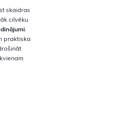
kst skaidras
rāk cilvēku
udinājumi
.
un praktiska
drošināt
ikvienam