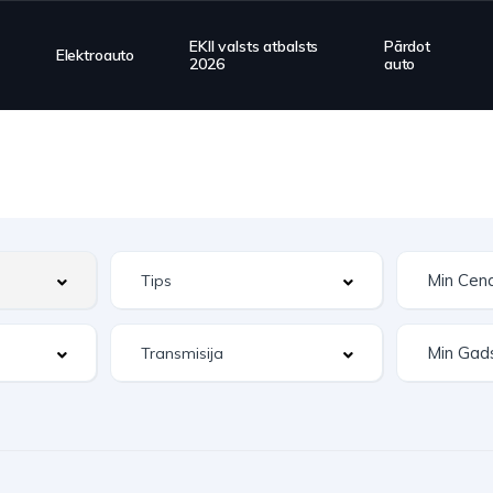
EKII valsts atbalsts
Pārdot
Elektroauto
2026
auto