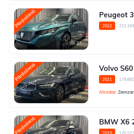
Pārdošanā
Peugeot 3
2022
213,16
27
Pārdošanā
Volvo S60
2021
179,80
Atrodas:
Zemzaru
29
Pārdošanā
BMW X6 
2015
170,57