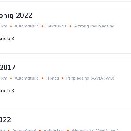
oniq 2022
0 km
Automātiskā
Elektriskais
Aizmugures piedziņa
 iela 3
 2017
7 km
Automātiskā
Hibrīda
Pilnpiedziņa (AWD/4WD)
 iela 3
022
 km
Automātiskā
Elektriskais
Pilnpiedziņa (AWD/4WD)