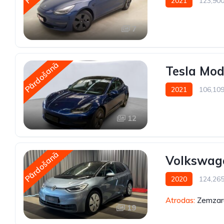
2021
123,90
7
Pārdošanā
Tesla Mod
2021
106,10
12
Pārdošanā
Volkswag
2020
124,26
Atrodas:
Zemzaru
19