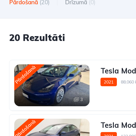
Pārdošanā
(20)
Drīzumā
(0)
20 Rezultāti
Pārdošanā
Tesla Mod
2021
88,060
3
Pārdošanā
Tesla Mod