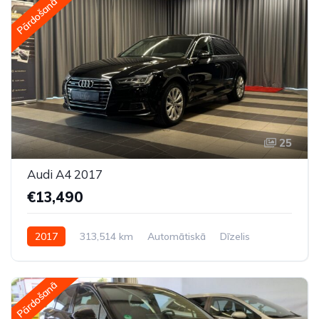
Pārdošanā
25
Audi A4 2017
€13,490
2017
313,514 km
Automātiskā
Dīzelis
Pilnpiedziņa (AWD/4WD)
Pārdošanā