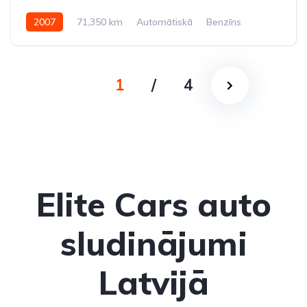
2007
71,350 km
Automātiskā
Benzīns
Aizmugures piedziņa
1
/
4
Elite Cars auto
sludinājumi
Latvijā