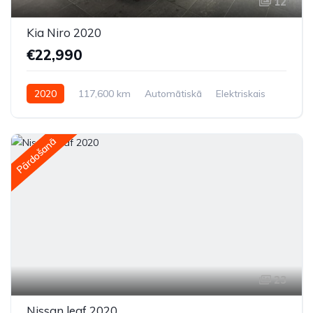
12
Kia Niro 2020
€22,990
2020
117,600 km
Automātiskā
Elektriskais
Priekšpiedziņa
Pārdošanā
23
Nissan leaf 2020