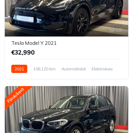
28
Tesla Model Y 2021
€32,990
2021
106,120 km
Automātiskā
Elektriskais
Pilnpiedziņa (AWD/4WD)
Pārdošanā