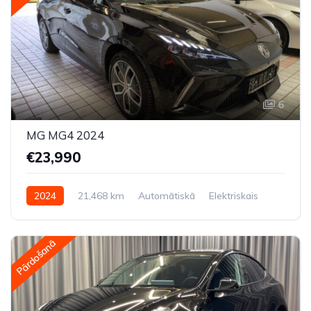
6
MG MG4 2024
€23,990
2024
21,468 km
Automātiskā
Elektriskais
Aizmugures piedziņa
Pārdošanā