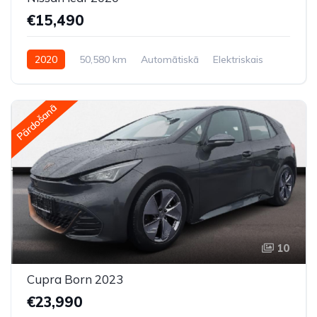
€15,490
2020
50,580 km
Automātiskā
Elektriskais
Priekšpiedziņa
Pārdošanā
10
Cupra Born 2023
€23,990