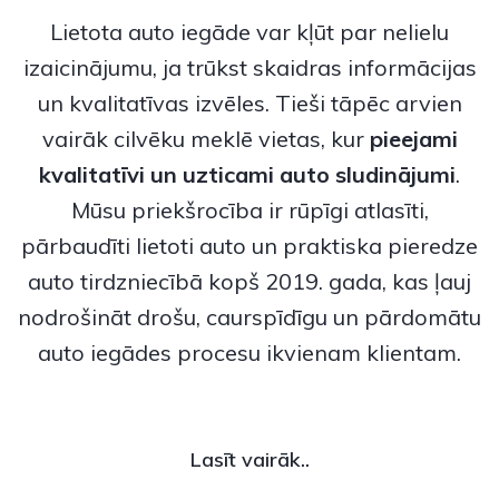
Lietota auto iegāde var kļūt par nelielu
izaicinājumu, ja trūkst skaidras informācijas
un kvalitatīvas izvēles. Tieši tāpēc arvien
vairāk cilvēku meklē vietas, kur
pieejami
kvalitatīvi un uzticami
auto sludinājumi
.
Mūsu priekšrocība ir rūpīgi atlasīti,
pārbaudīti lietoti auto un praktiska pieredze
auto tirdzniecībā kopš 2019. gada, kas ļauj
nodrošināt drošu, caurspīdīgu un pārdomātu
auto iegādes procesu ikvienam klientam.
Lasīt vairāk..