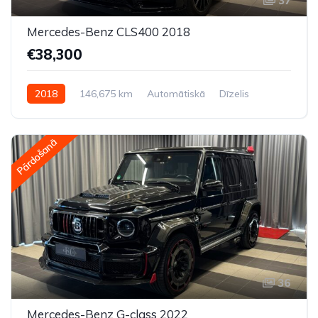
37
Mercedes-Benz CLS400 2018
€38,300
2018
146,675 km
Automātiskā
Dīzelis
Pilnpiedziņa (AWD/4WD)
Pārdošanā
36
Mercedes-Benz G-class 2022