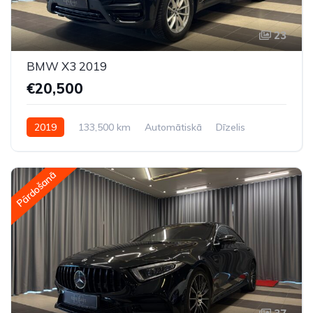
23
BMW X3 2019
€20,500
2019
133,500 km
Automātiskā
Dīzelis
Pilnpiedziņa (AWD/4WD)
Pārdošanā