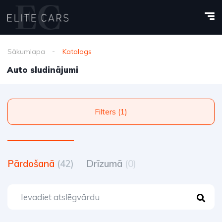
Sākumlapa
Katalogs
Auto sludinājumi
Filters (1)
Pārdošanā
(42)
Drīzumā
(0)