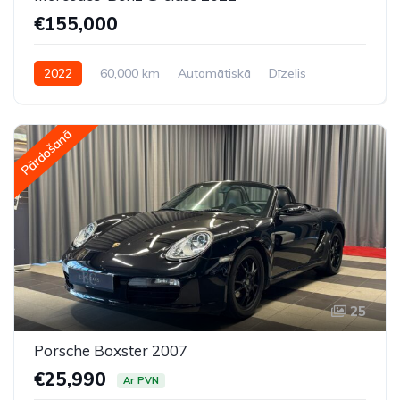
€155,000
2022
60,000 km
Automātiskā
Dīzelis
Pilnpiedziņa (AWD/4WD)
Pārdošanā
25
Porsche Boxster 2007
€25,990
Ar PVN