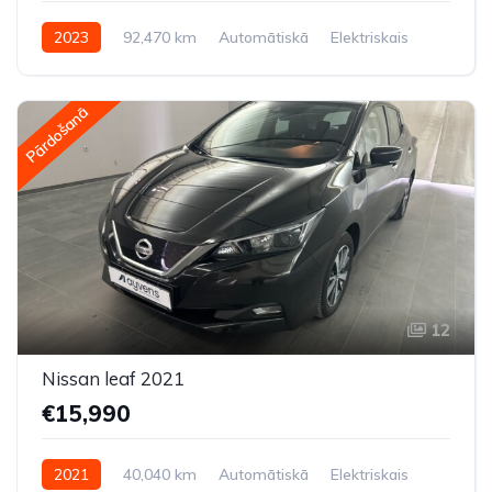
2023
92,470 km
Automātiskā
Elektriskais
Aizmugures piedziņa
Pārdošanā
12
Nissan leaf 2021
€15,990
2021
40,040 km
Automātiskā
Elektriskais