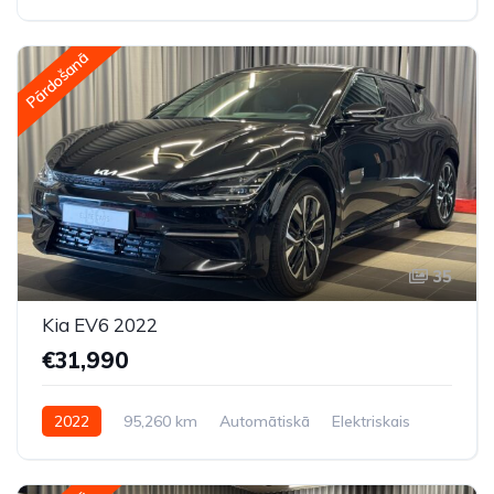
Priekšpiedziņa
Pārdošanā
35
Kia EV6 2022
€31,990
2022
95,260 km
Automātiskā
Elektriskais
Aizmugures piedziņa