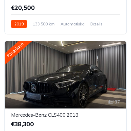
€20,500
2019
133,500 km
Automātiskā
Dīzelis
Pilnpiedziņa (AWD/4WD)
Pārdošanā
37
Mercedes-Benz CLS400 2018
€38,300