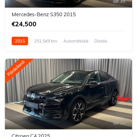
35
Mercedes-Benz S350 2015
€24,500
2015
251,549 km
Automātiskā
Dīzelis
Aizmugures piedziņa
Pārdošanā
21
Citroen C4 2025