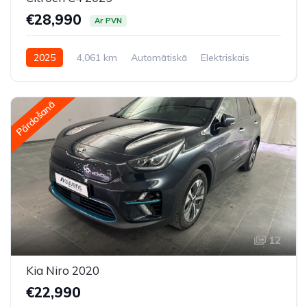
€28,990
Ar PVN
2025
4,061 km
Automātiskā
Elektriskais
Priekšpiedziņa
Pārdošanā
12
Kia Niro 2020
€22,990