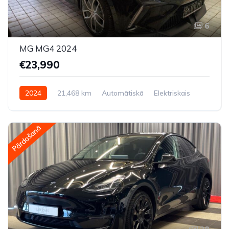
6
MG MG4 2024
€23,990
2024
21,468 km
Automātiskā
Elektriskais
Aizmugures piedziņa
Pārdošanā