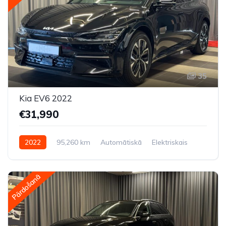
35
Kia EV6 2022
€31,990
2022
95,260 km
Automātiskā
Elektriskais
Aizmugures piedziņa
Pārdošanā