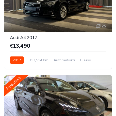
25
Audi A4 2017
€13,490
2017
313,514 km
Automātiskā
Dīzelis
Pilnpiedziņa (AWD/4WD)
Pārdošanā