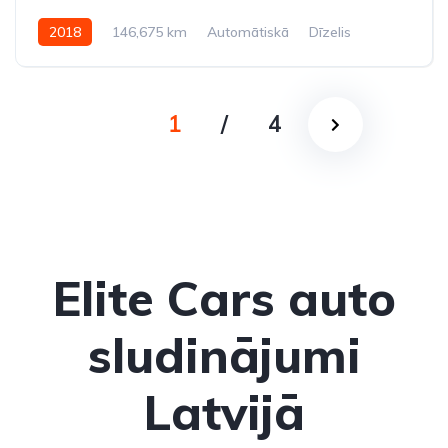
2018
146,675 km
Automātiskā
Dīzelis
Pilnpiedziņa (AWD/4WD)
1
/
4
Elite Cars auto
sludinājumi
Latvijā