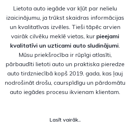
Lietota auto iegāde var kļūt par nelielu
izaicinājumu, ja trūkst skaidras informācijas
un kvalitatīvas izvēles. Tieši tāpēc arvien
vairāk cilvēku meklē vietas, kur
pieejami
kvalitatīvi un uzticami
auto sludinājumi
.
Mūsu priekšrocība ir rūpīgi atlasīti,
pārbaudīti lietoti auto un praktiska pieredze
auto tirdzniecībā kopš 2019. gada, kas ļauj
nodrošināt drošu, caurspīdīgu un pārdomātu
auto iegādes procesu ikvienam klientam.
Lasīt vairāk..