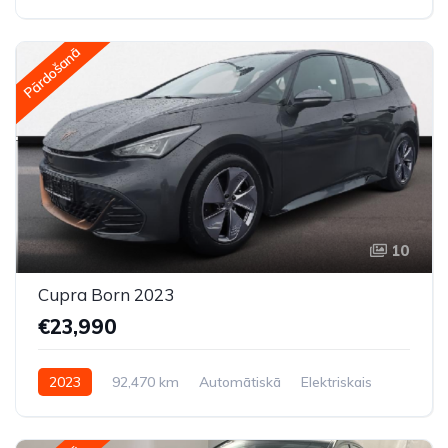
Priekšpiedziņa
Pārdošanā
10
Cupra Born 2023
€23,990
2023
92,470 km
Automātiskā
Elektriskais
Aizmugures piedziņa