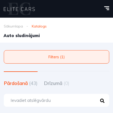
Sākumlapa
Katalogs
Auto sludinājumi
Filters (1)
Pārdošanā
(43)
Drīzumā
(0)