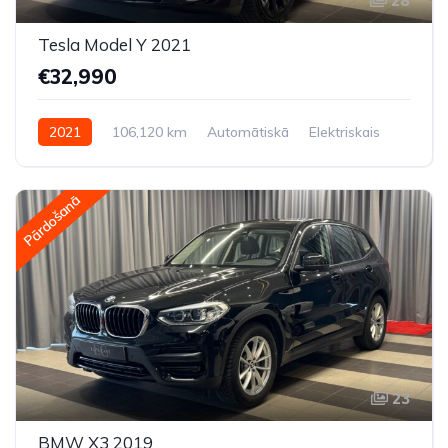
28
Tesla Model Y 2021
€32,990
2021
106,120 km
Automātiskā
Elektriskais
Pilnpiedziņa (AWD/4WD)
Pārdošanā
23
BMW X3 2019