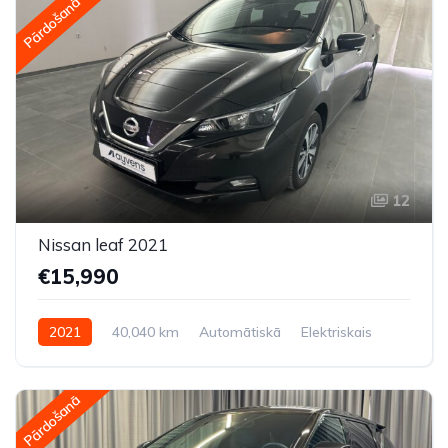
Pārdošanā
12
Nissan leaf 2021
€15,990
2021
40,040 km
Automātiskā
Elektriskais
Priekšpiedziņa
Pārdošanā